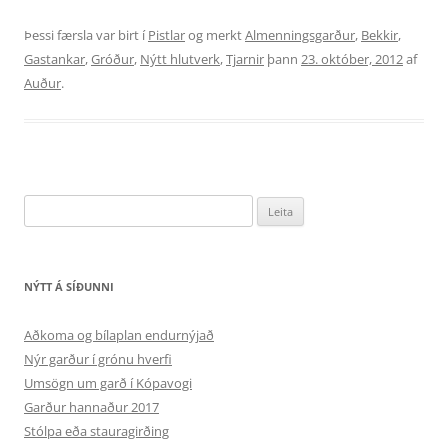
Þessi færsla var birt í
Pistlar
og merkt
Almenningsgarður
,
Bekkir
,
Gastankar
,
Gróður
,
Nýtt hlutverk
,
Tjarnir
þann
23. október, 2012
af
Auður
.
Leita
að:
NÝTT Á SÍÐUNNI
Aðkoma og bílaplan endurnýjað
Nýr garður í grónu hverfi
Umsögn um garð í Kópavogi
Garður hannaður 2017
Stólpa eða stauragirðing