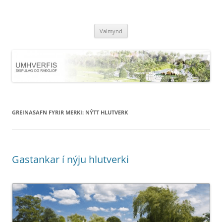
Hoppa
yfir
UMHVERFIS
í
SKIPULAG OG RÁÐGJÖF
efni
Valmynd
GREINASAFN FYRIR MERKI:
NÝTT HLUTVERK
Gastankar í nýju hlutverki