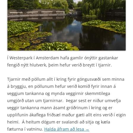
Í Westerpark í Amsterdam hafa gamlir ónýttir gastankar
fengið nýtt hlutverk, þeim hefur verið breytt í tjarnir.
Tjarnir með pöllum allt í kring fyrir göngusvæði sem minna
á bryggju, en pöllunum hefur verið komið fyrir innan á
veggjum tankanna og mynda veggirnir skemmtilega
umgjörð utan um tjarnirnar. Þegar sest er niður umvefja
veggir tankanna mann ásamt gróðrinum í kring og er
upplifunin ákaflega friðsæl maður gæti allt eins verið í eigin
heimi. Á heitum dögum er svalandi að sitja og kæla
fæturna í vatninu.
Halda áfram að lesa
→