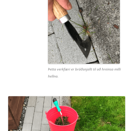
Þetta verkfæri er bráðsnjallt til að hreinsa milli
hellna.