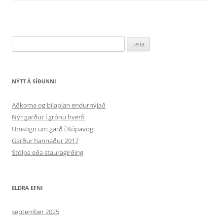
Leita
að:
NÝTT Á SÍÐUNNI
Aðkoma og bílaplan endurnýjað
Nýr garður í grónu hverfi
Umsögn um garð í Kópavogi
Garður hannaður 2017
Stólpa eða stauragirðing
ELDRA EFNI
september 2025