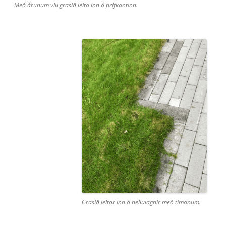
Með árunum vill grasið leita inn á þrifkantinn.
Grasið leitar inn á hellulagnir með tímanum.