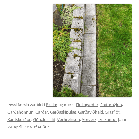
Þessi færsla var birt í
Pistlar
og merkt
Einkagarður
,
Endurnýjun
,
Garðahönnun
,
Garðar
,
Garðaskipulag
,
Garðaviðhald
,
Grasflöt
,
Kantskurður
,
Viðhaldslítið
,
Vorhreinsun
,
Vorverk
,
Þrifkantur
þann
29. apríl, 2019
af
Auður
.