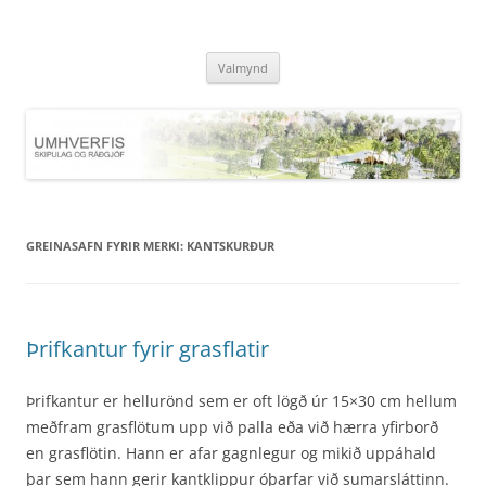
Hoppa
yfir
UMHVERFIS
í
SKIPULAG OG RÁÐGJÖF
efni
Valmynd
GREINASAFN FYRIR MERKI:
KANTSKURÐUR
Þrifkantur fyrir grasflatir
Þrifkantur er hellurönd sem er oft lögð úr 15×30 cm hellum
meðfram grasflötum upp við palla eða við hærra yfirborð
en grasflötin. Hann er afar gagnlegur og mikið uppáhald
þar sem hann gerir kantklippur óþarfar við sumarsláttinn.