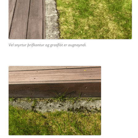
Vel snyrtur þrifkantur og grasflöt er augnayndi.