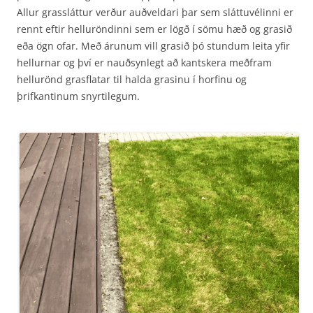
Allur grassláttur verður auðveldari þar sem sláttuvélinni er
rennt eftir helluröndinni sem er lögð í sömu hæð og grasið
eða ögn ofar. Með árunum vill grasið þó stundum leita yfir
hellurnar og því er nauðsynlegt að kantskera meðfram
hellurönd grasflatar til halda grasinu í horfinu og
þrifkantinum snyrtilegum.