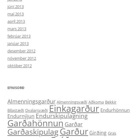
júní 2013
maí 2013
apríl 2013
mars 2013
febrúar 2013
janúar 2013
desember 2012
nóvember 2012
október 2012
EFNISORÐ
Almenningsgarður
Almenningsvæði
Aðkoma
Bekkir
Einkagarður
Endurhönnun
Bílastæði
Dvalarsvæði
Endurskipulagning
Endurnýjun
Garðahönnun
Garðar
Garður
Garðaskipulag
Girðing
Gras