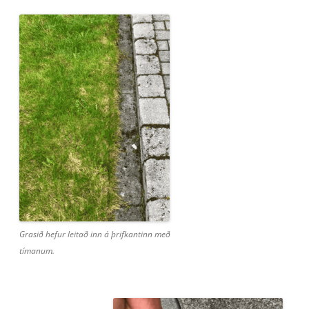
Grasið hefur leitað inn á þrifkantinn með
tímanum.