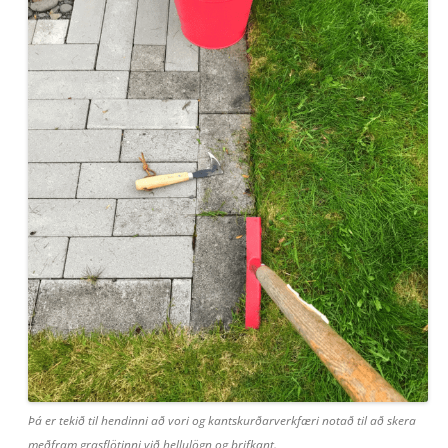
Þá er tekið til hendinni að vori og kantskurðarverkfæri notað til að skera
meðfram grasflötinni við hellulögn og þrifkant.